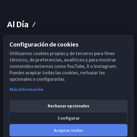
Al Día
Configuración de cookies
Horarios de Misa
Utilizamos cookies propias y de terceros para fines
Hemeroteca
técnicos, de preferencias, analíticos y para mostrar
contenidos externos como YouTube, X o Instagram.
WhatsApp
Puedes aceptar todas las cookies, rechazar las
opcionales o configurarlas.
Más información
Rechazar opcionales
Configurar
Aceptar todas