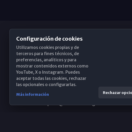
Configuración de cookies
Utilizamos cookies propias y de
Obispado de Málaga
terceros para fines técnicos, de
preferencias, analíticos y para
mostrar contenidos externos como
YouTube, X o Instagram. Puedes
Santa María, 18-20. 29015 Málaga
aceptar todas las cookies, rechazar
las opcionales o configurarlas.
(+34) 952 224 386
Rechazar opci
Más información
obispado@diocesismalaga.es