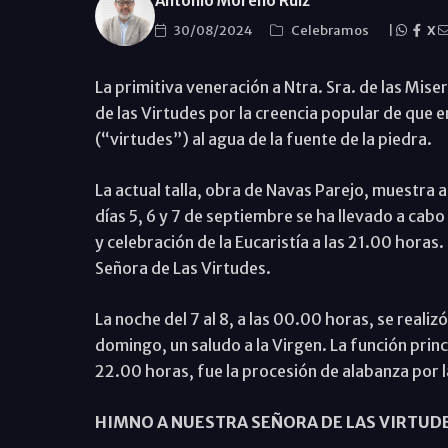
Antonio Moreno Ruiz
30/08/2024
Celebramos
|
X
La primitiva veneración a Ntra. Sra. de las Miser
de las Virtudes por la creencia popular de que 
(“virtudes”) al agua de la fuente de la piedra.
La actual talla, obra de Navas Parejo, muestra a
días 5, 6 y 7 de septiembre se ha llevado a cabo
y celebración de la Eucaristía a las 21.00 horas
Señora de Las Virtudes.
La noche del 7 al 8, a las 00.00 horas, se realizó
domingo, un saludo a la Virgen. La función princi
22.00 horas, fue la procesión de alabanza por la
HIMNO A NUESTRA SEÑORA DE LAS VIRTUD