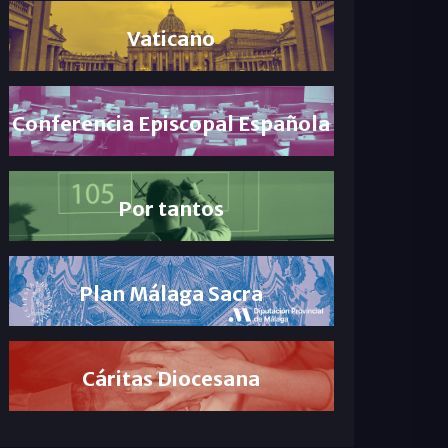
Vaticano
Conferencia Episcopal Española
Por tantos
Plan Málaga Sacra
Cáritas Diocesana