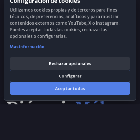
Configuración de cookies
Horarios de Misa
Utilizamos cookies propias y de terceros para fines
Hemeroteca
técnicos, de preferencias, analíticos y para mostrar
contenidos externos como YouTube, X o Instagram.
WhatsApp
Puedes aceptar todas las cookies, rechazar las
opcionales o configurarlas.
Más información
Rechazar opcionales
Configurar
Aceptar todas
Consulta IA
×
© 2026 Obispado de Málaga
Selecciona el área y realiza tu consulta