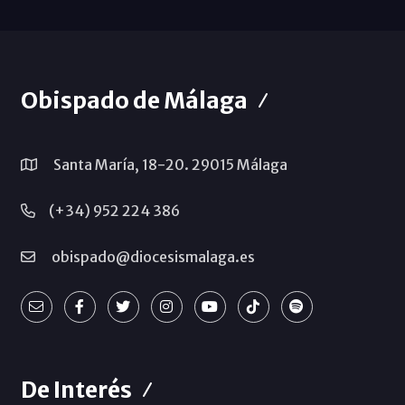
Obispado de Málaga
Santa María, 18-20. 29015 Málaga
(+34) 952 224 386
obispado@diocesismalaga.es
De Interés