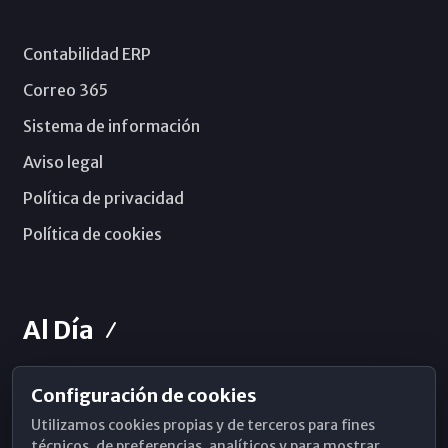
Contabilidad ERP
Correo 365
Sistema de información
Aviso legal
Política de privacidad
Política de cookies
Al Día
Configuración de cookies
Horarios de Misa
Utilizamos cookies propias y de terceros para fines
Hemeroteca
técnicos, de preferencias, analíticos y para mostrar