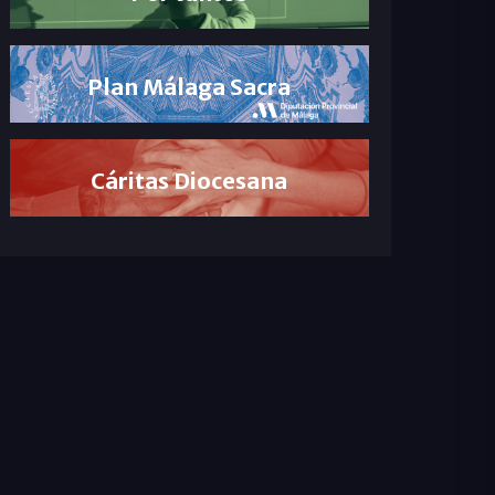
Plan Málaga Sacra
Cáritas Diocesana