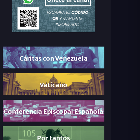
Cáritas con Venezuela
Vaticano
Conferencia Episcopal Española
Por tantos