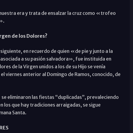
nuestra era y trata de ensalzar la cruz como «trofeo
».
irgen de los Dolores?
a siguiente, en recuerdo de quien «de pie y junto a la
e asociada a su pasión salvadora», fue instituida en
res de la Virgen unidos a los de su Hijo se venía
el viernes anterior al Domingo de Ramos, conocido, de
II se eliminaron las fiestas “duplicadas”, prevaleciendo
en los que hay tradiciones arraigadas, se sigue
emana Santa.
RES