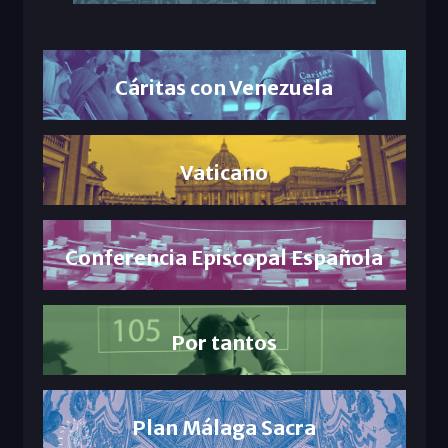
Cáritas con Venezuela
Vaticano
Conferencia Episcopal Española
Por tantos
Plan Málaga Sacra