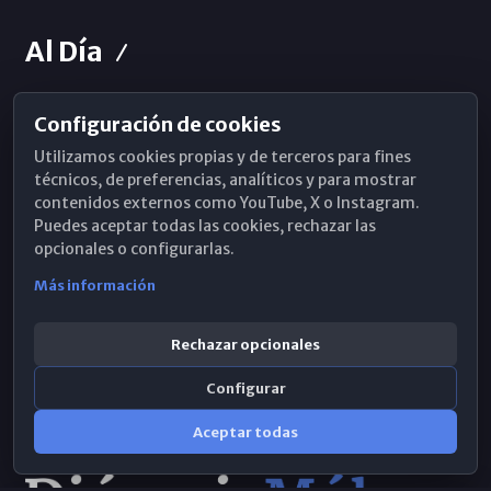
Al Día
Configuración de cookies
Horarios de Misa
Utilizamos cookies propias y de terceros para fines
Hemeroteca
técnicos, de preferencias, analíticos y para mostrar
contenidos externos como YouTube, X o Instagram.
WhatsApp
Puedes aceptar todas las cookies, rechazar las
opcionales o configurarlas.
Más información
Rechazar opcionales
Configurar
Aceptar todas