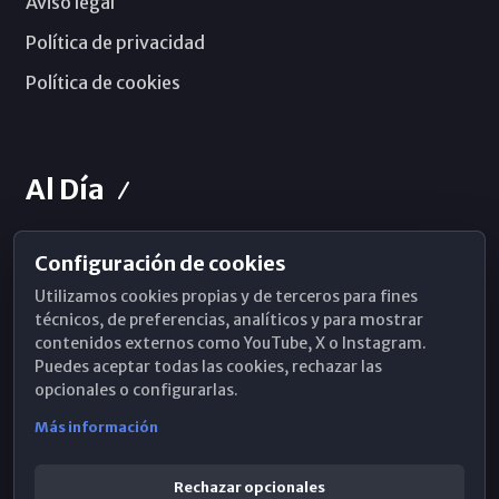
Aviso legal
Política de privacidad
Política de cookies
Al Día
Configuración de cookies
Horarios de Misa
Utilizamos cookies propias y de terceros para fines
Hemeroteca
técnicos, de preferencias, analíticos y para mostrar
contenidos externos como YouTube, X o Instagram.
WhatsApp
Puedes aceptar todas las cookies, rechazar las
opcionales o configurarlas.
Más información
Rechazar opcionales