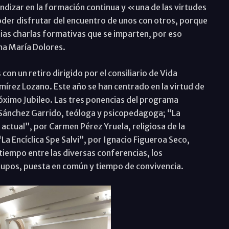
dizar en la formación continua y «una de las virtudes
poder disfrutar del encuentro de unos con otros, porque
ias charlas formativas que se imparten, por eso
ma María Dolores.
on un retiro dirigido por el consiliario de Vida
rez Lozano. Este año se han centrado en la virtud de
róximo Jubileo. Las tres ponencias del programa
 Sánchez Garrido, teóloga y psicopedagoga; “La
actual”, por Carmen Pérez Yruela, religiosa de la
La Encíclica Spe Salvi”, por Ignacio Figueroa Seco,
 tiempo entre las diversas conferencias, los
grupos, puesta en común y tiempo de convivencia.