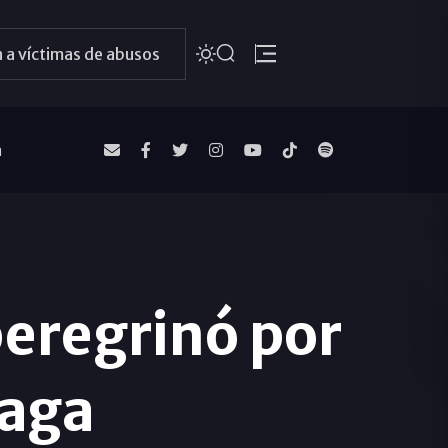
 a víctimas de abusos
a
eregrinó por
laga