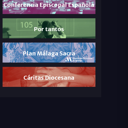
Conferencia Episcopal Española
Por tantos
Plan Málaga Sacra
Cáritas Diocesana