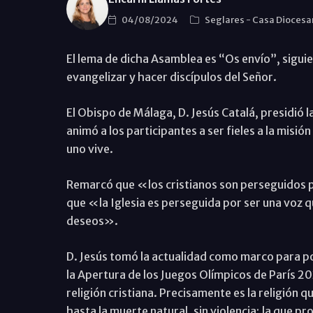
04/08/2024
Seglares
-
Casa Dioces
El lema de dicha Asamblea es “Os envío”, sigui
evangelizar y hacer discípulos del Señor.
El Obispo de Málaga, D. Jesús Catalá, presidió l
animó a los participantes a ser fieles a la misió
uno vive.
Remarcó que «los cristianos son perseguidos p
que «la Iglesia es perseguida por ser una voz q
deseos».
D. Jesús tomó la actualidad como marco para po
la Apertura de los Juegos Olímpicos de París 2
religión cristiana. Precisamente es la religión 
hasta la muerte natural, sin violencia; la que p