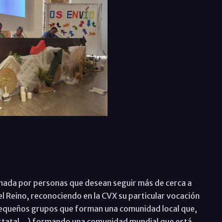
mada por personas que desean seguir más de cerca a
del Reino, reconociendo en la CVX su particular vocación
 pequeños grupos que forman una comunidad local que,
l, estatal…) formando una comunidad mundial que está