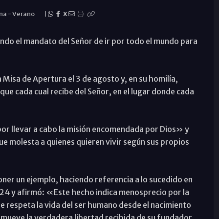
ana
-
Verano
|
X
endo el mandato del Señor de ir por todo el mundo para
a Misa de Apertura el 3 de agosto y, en su homilía,
n que cada cual recibe del Señor, en el lugar donde cada
or llevar a cabo la misión encomendada por Dios» y
ue molesta a quienes quieren vivir según sus propios
ner un ejemplo, haciendo referencia a lo sucedido en
024 y afirmó: «Este hecho indica menosprecio por la
que respeta la vida del ser humano desde el nacimiento
romueve la verdadera libertad recibida de su fundador,