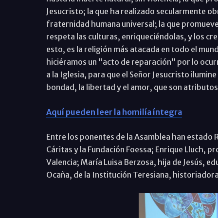
Jesucristo; la que ha realizado secularmente obr
fraternidad humana universal; la que promueve e
respeta las culturas, enriqueciéndolas, y los cre
esto, es la religión más atacada en todo el mu
hiciéramos un “acto de reparación” por lo ocur
a la Iglesia, para que el Señor Jesucristo ilumi
bondad, la libertad y el amor, que son atributo
Aquí pueden leer la homilía íntegra
Entre los ponentes de la Asamblea han estado R
Cáritas y la Fundación Foessa; Enrique Lluch, p
Valencia; María Luisa Berzosa, hija de Jesús, e
Ocaña, de la Institución Teresiana, historiadora