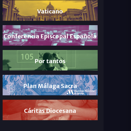
Vaticano
Conferencia Episcopal Española
Por tantos
Plan Málaga Sacra
Cáritas Diocesana