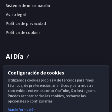
Sistema de información
Aviso legal
Política de privacidad
Política de cookies
Al Día
Configuración de cookies
Horarios de Misa
Utilizamos cookies propias y de terceros para fines
Hemeroteca
técnicos, de preferencias, analíticos y para mostrar
contenidos externos como YouTube, X o Instagram.
WhatsApp
Puedes aceptar todas las cookies, rechazar las
opcionales o configurarlas.
Más información