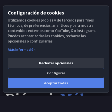
Configuración de cookies
Horarios de Misa
Utilizamos cookies propias y de terceros para fines
Hemeroteca
técnicos, de preferencias, analíticos y para mostrar
contenidos externos como YouTube, X o Instagram.
WhatsApp
Puedes aceptar todas las cookies, rechazar las
opcionales o configurarlas.
Más información
Rechazar opcionales
Configurar
Aceptar todas
Consulta IA
×