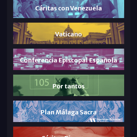
Cáritas con Venezuela
Vaticano
Conferencia Episcopal Española
Por tantos
Plan Málaga Sacra