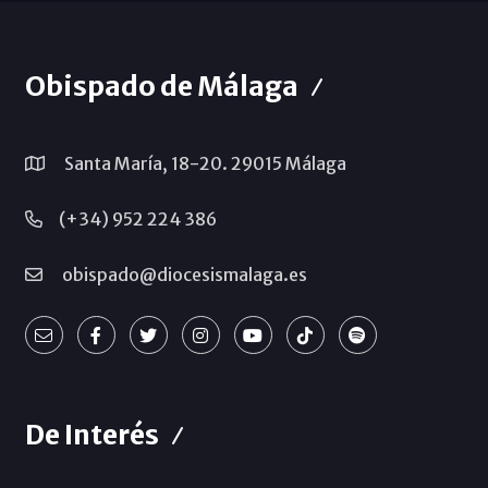
Obispado de Málaga
Santa María, 18-20. 29015 Málaga
(+34) 952 224 386
obispado@diocesismalaga.es
De Interés