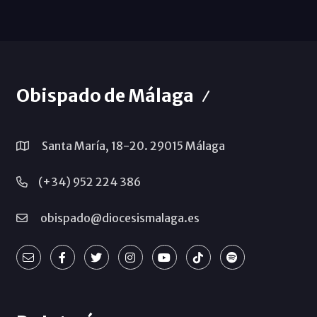
Obispado de Málaga
Santa María, 18-20. 29015 Málaga
(+34) 952 224 386
obispado@diocesismalaga.es