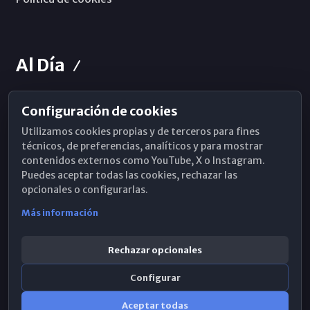
Al Día
Configuración de cookies
Horarios de Misa
Utilizamos cookies propias y de terceros para fines
Hemeroteca
técnicos, de preferencias, analíticos y para mostrar
contenidos externos como YouTube, X o Instagram.
WhatsApp
Puedes aceptar todas las cookies, rechazar las
opcionales o configurarlas.
Más información
Rechazar opcionales
Configurar
Aceptar todas