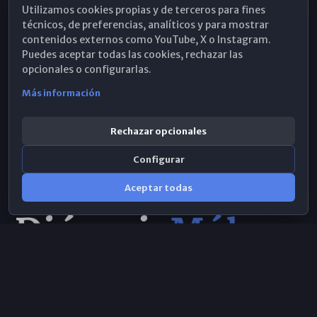
Utilizamos cookies propias y de terceros para fines
Hemeroteca
técnicos, de preferencias, analíticos y para mostrar
contenidos externos como YouTube, X o Instagram.
WhatsApp
Puedes aceptar todas las cookies, rechazar las
opcionales o configurarlas.
Más información
Rechazar opcionales
Configurar
Aceptar todas
Consulta IA
×
© 2026 Obispado de Málaga
Selecciona el área y realiza tu consulta