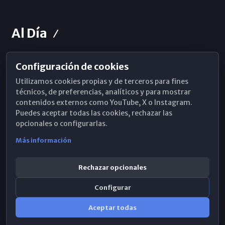
Al Día
Configuración de cookies
Horarios de Misa
Utilizamos cookies propias y de terceros para fines
Hemeroteca
técnicos, de preferencias, analíticos y para mostrar
contenidos externos como YouTube, X o Instagram.
WhatsApp
Puedes aceptar todas las cookies, rechazar las
opcionales o configurarlas.
Más información
Rechazar opcionales
Configurar
Aceptar todas