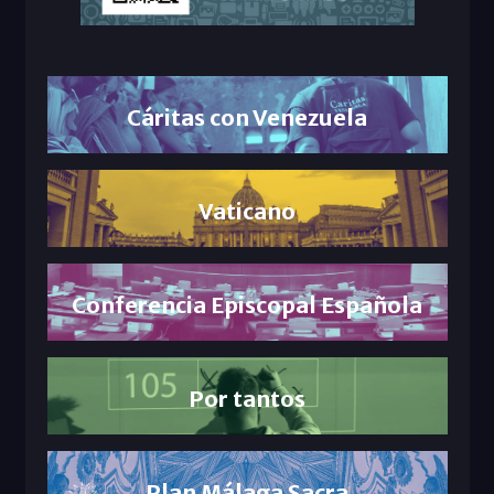
Cáritas con Venezuela
Vaticano
Conferencia Episcopal Española
Por tantos
Plan Málaga Sacra