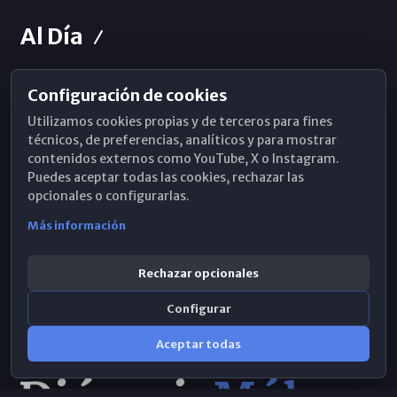
Al Día
Configuración de cookies
Horarios de Misa
Utilizamos cookies propias y de terceros para fines
Hemeroteca
técnicos, de preferencias, analíticos y para mostrar
contenidos externos como YouTube, X o Instagram.
WhatsApp
Puedes aceptar todas las cookies, rechazar las
opcionales o configurarlas.
Más información
Rechazar opcionales
Configurar
Aceptar todas