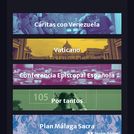
Cáritas con Venezuela
Vaticano
Conferencia Episcopal Española
Por tantos
Plan Málaga Sacra