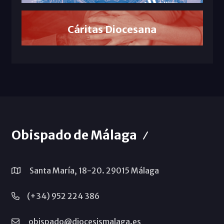
Cáritas Diocesana
Obispado de Málaga
Santa María, 18-20. 29015 Málaga
(+34) 952 224 386
obispado@diocesismalaga.es