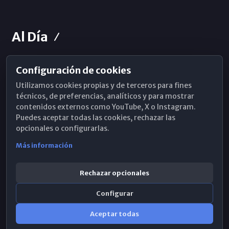
Al Día
Configuración de cookies
Horarios de Misa
Utilizamos cookies propias y de terceros para fines
Hemeroteca
técnicos, de preferencias, analíticos y para mostrar
contenidos externos como YouTube, X o Instagram.
WhatsApp
Puedes aceptar todas las cookies, rechazar las
opcionales o configurarlas.
Más información
Rechazar opcionales
Configurar
Aceptar todas