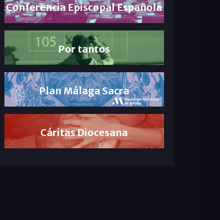
Conferencia Episcopal Española
Por tantos
Plan Málaga Sacra
Cáritas Diocesana