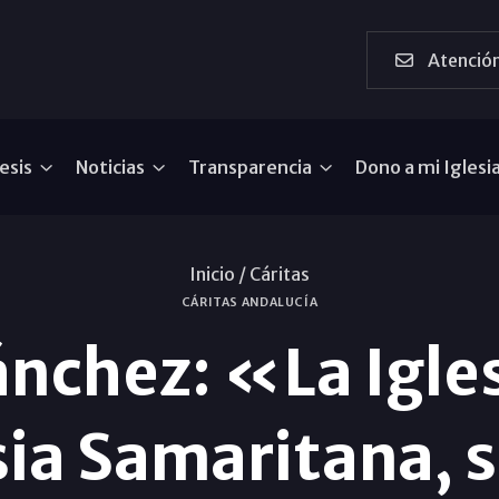
Atención
esis
Noticias
Transparencia
Dono a mi Iglesi
Inicio /
Cáritas
CÁRITAS ANDALUCÍA
ánchez: «La Igle
sia Samaritana, 