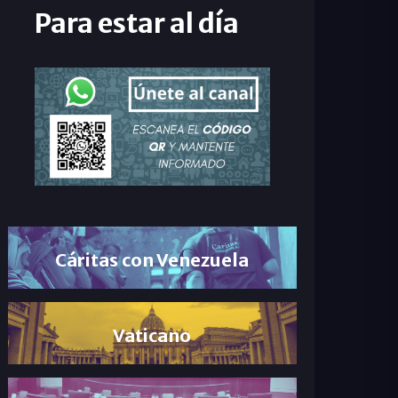
Para estar al día
Cáritas con Venezuela
Vaticano