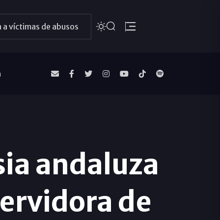
 a víctimas de abusos
a
sia andaluza
servidora de