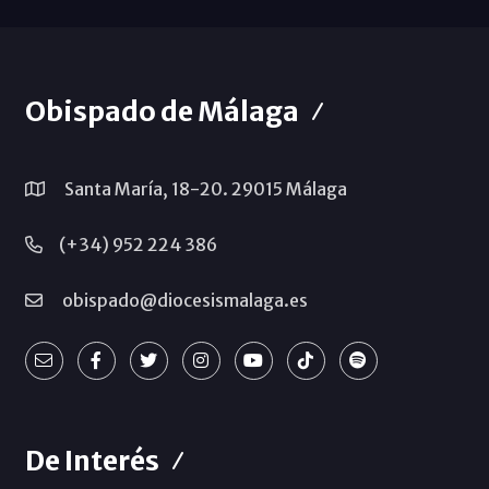
Obispado de Málaga
Santa María, 18-20. 29015 Málaga
(+34) 952 224 386
obispado@diocesismalaga.es
De Interés