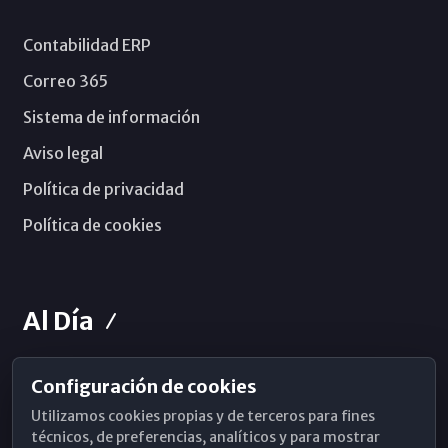
Contabilidad ERP
Correo 365
Sistema de información
Aviso legal
Política de privacidad
Política de cookies
Al Día
Configuración de cookies
Horarios de Misa
Utilizamos cookies propias y de terceros para fines
Hemeroteca
técnicos, de preferencias, analíticos y para mostrar