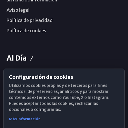
Aviso legal
Política de privacidad
Política de cookies
Al Día
Configuración de cookies
Horarios de Misa
Utilizamos cookies propias y de terceros para fines
Hemeroteca
técnicos, de preferencias, analíticos y para mostrar
contenidos externos como YouTube, X o Instagram.
WhatsApp
Puedes aceptar todas las cookies, rechazar las
opcionales o configurarlas.
Más información