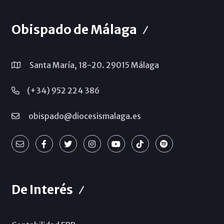
Obispado de Málaga
Santa María, 18-20. 29015 Málaga
(+34) 952 224 386
obispado@diocesismalaga.es
De Interés