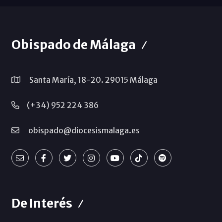
Obispado de Málaga
Santa María, 18-20. 29015 Málaga
(+34) 952 224 386
obispado@diocesismalaga.es
De Interés