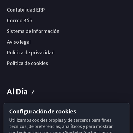
Contabilidad ERP
Correo 365
Sistema de información
Aviso legal
Política de privacidad
Política de cookies
Al Día
Configuración de cookies
Horarios de Misa
Utilizamos cookies propias y de terceros para fines
Hemeroteca
técnicos, de preferencias, analíticos y para mostrar
contenidos externos como YouTube, X o Instagram.