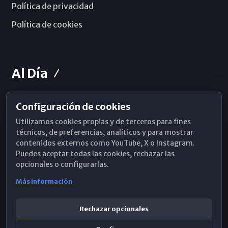
Política de privacidad
Política de cookies
Al Día
Configuración de cookies
Horarios de Misa
Utilizamos cookies propias y de terceros para fines
Hemeroteca
técnicos, de preferencias, analíticos y para mostrar
contenidos externos como YouTube, X o Instagram.
WhatsApp
Puedes aceptar todas las cookies, rechazar las
opcionales o configurarlas.
Más información
Rechazar opcionales