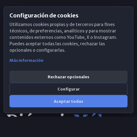
Configuración de cookies
Horarios de Misa
Utilizamos cookies propias y de terceros para fines
Hemeroteca
técnicos, de preferencias, analíticos y para mostrar
contenidos externos como YouTube, X o Instagram.
WhatsApp
Puedes aceptar todas las cookies, rechazar las
opcionales o configurarlas.
Más información
Rechazar opcionales
Configurar
Aceptar todas
Consulta IA
×