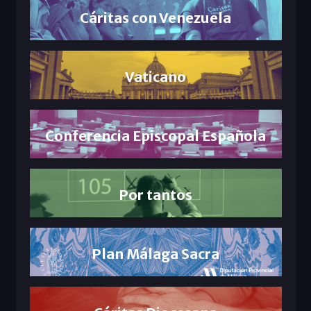
Cáritas con Venezuela
Vaticano
Conferencia Episcopal Española
Por tantos
Plan Málaga Sacra