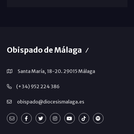
Obispado de Málaga
Santa María, 18-20. 29015 Málaga
(+34) 952 224 386
obispado@diocesismalaga.es