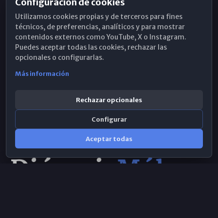
Configuración de cookies
Horarios de Misa
Utilizamos cookies propias y de terceros para fines
Hemeroteca
técnicos, de preferencias, analíticos y para mostrar
contenidos externos como YouTube, X o Instagram.
WhatsApp
Puedes aceptar todas las cookies, rechazar las
opcionales o configurarlas.
Más información
Rechazar opcionales
Configurar
Aceptar todas
Consulta IA
×
© 2026 Obispado de Málaga
Selecciona el área y realiza tu consulta