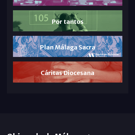
Por tantos
Plan Málaga Sacra
Cáritas Diocesana