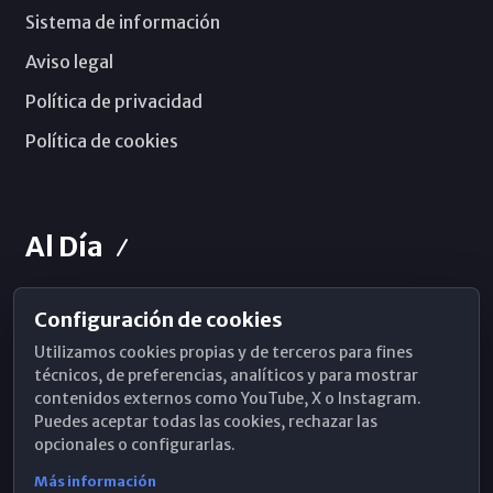
Sistema de información
Aviso legal
Política de privacidad
Política de cookies
Al Día
Configuración de cookies
Horarios de Misa
Utilizamos cookies propias y de terceros para fines
Hemeroteca
técnicos, de preferencias, analíticos y para mostrar
contenidos externos como YouTube, X o Instagram.
WhatsApp
Puedes aceptar todas las cookies, rechazar las
opcionales o configurarlas.
Más información