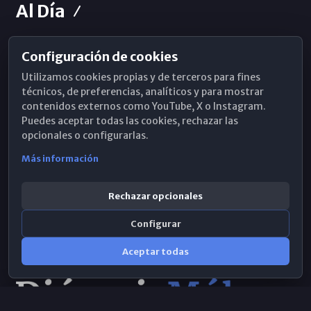
Al Día
Configuración de cookies
Horarios de Misa
Utilizamos cookies propias y de terceros para fines
Hemeroteca
técnicos, de preferencias, analíticos y para mostrar
contenidos externos como YouTube, X o Instagram.
WhatsApp
Puedes aceptar todas las cookies, rechazar las
opcionales o configurarlas.
Más información
Rechazar opcionales
Configurar
Aceptar todas
Consulta IA