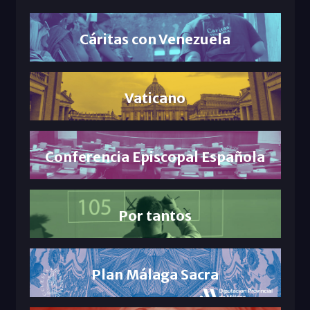
Cáritas con Venezuela
Vaticano
Conferencia Episcopal Española
Por tantos
Plan Málaga Sacra