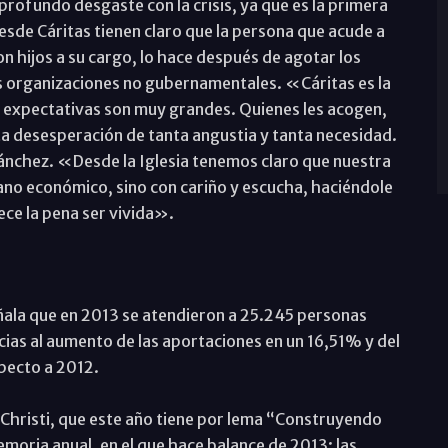
rofundo desgaste con la crisis, ya que es la primera
esde Cáritas tienen claro que la persona que acude a
con hijos a su cargo, lo hace después de agotar los
las organizaciones no gubernamentales. «Cáritas es la
s expectativas son muy grandes. Quienes les acogen,
ta desesperación de tanta angustia y tanta necesidad.
ánchez. «Desde la Iglesia tenemos claro que nuestra
lano económico, sino con cariño y escucha, haciéndole
rece la pena ser vivida».
ala que en 2013 se atendieron a 25.245 personas
acias al aumento de las aportaciones en un 16,51% y del
pecto a 2012.
 Christi, que este año tiene por lema “Construyendo
moria anual, en el que hace balance de 2013: las