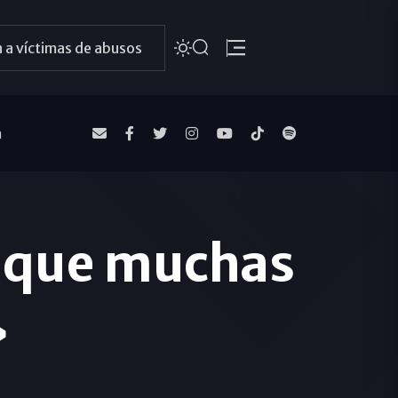
 a víctimas de abusos
a
a que muchas
»