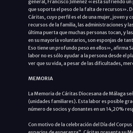
general, Francisco Jiménez «está sufriendo un p
que soporta el peso de la falta de recursos». D
Cáritas, cuyo perfil es el de una mujer, joven y 
recursos de la familia, las administraciones y 
última puerta que muchas personas tocan, y la
en su mayoría voluntarios, son esponjas de tan
Eso tiene un profundo peso en ellos», afirma S
labor no es sólo ayudar a la persona desde el p
ver que su vida, a pesar de las dificultades, me
MEMORIA
La Memoria de Cáritas Diocesana de Málaga señ
(unidades familiares). Esta labor es posible gr
número de socios y donantes en un 14,20% res
Con motivo de la celebración del Día del Corpus
espacios de esperanza”, Cáritas presenta su Me