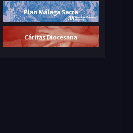
Plan Málaga Sacra
Cáritas Diocesana