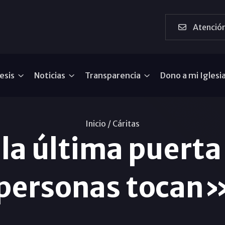
Atención
esis
Noticias
Transparencia
Dono a mi Iglesi
Inicio /
Cáritas
 la última puert
personas tocan