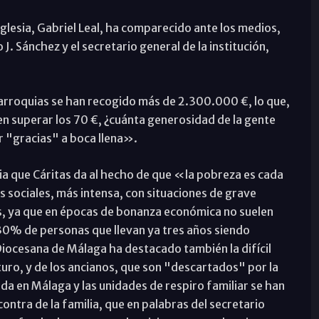
a Iglesia, Gabriel Leal, ha comparecido ante los medios,
 J. Sánchez y el secretario general de la institución,
 parroquias se han recogido más de 2.300.000 €, lo que,
n superar los 70 €, ¿cuánta generosidad de la gente
r "gracias" a boca llena».
ia que Cáritas da al hecho de que «la pobreza es cada
 sociales, más intensa, con situaciones de grave
s, ya que en épocas de bonanza económica no suelen
30% de personas que llevan ya tres años siendo
Diocesana de Málaga ha destacado también la difícil
uturo, y de los ancianos, que son "descartados" por la
da en Málaga y las unidades de respiro familiar se han
ntra de la familia, que en palabras del secretario