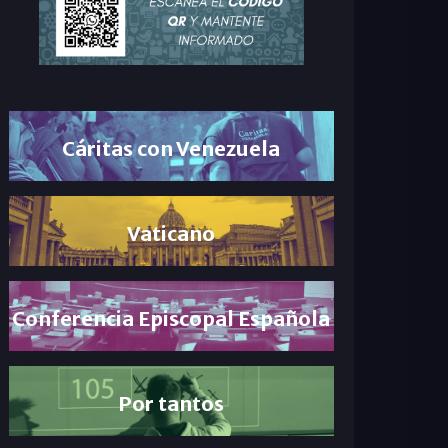
Cáritas con Venezuela
Vaticano
Conferencia Episcopal Española
Por tantos