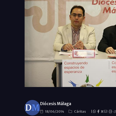
Diócesis Málaga
18/06/2014
Cáritas
|
X