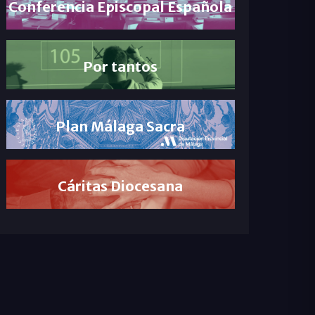
Conferencia Episcopal Española
Por tantos
Plan Málaga Sacra
Cáritas Diocesana