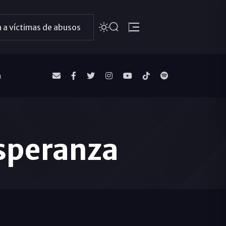
 a víctimas de abusos
a
esperanza