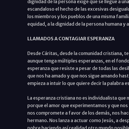
dignidad de la persona exige que se llegue a un
escandaloso el hecho de las excesivas desigual
los miembros y los pueblos de una misma familia 
equidad, a la dignidad de la persona humana y a
LLAMADOS A CONTAGIAR ESPERANZA
Desde Cáritas, desde la comunidad cristiana, t
aunque tenga múltiples esperanzas, en el fondo
esperanza que resiste a pesar de todas las desi
que nos ha amado y que nos sigue amando hasta
empieza a intuir lo que quiere decir la palabra 
La esperanza cristiana no es individualista que
porque el amor que experimentamos y que nos 
nos compromete a favor de los demás, nos hace
hermano. Nos lanza a actuar como Jesús, a despe
pobre haciendo así realidad otro mundo posible,