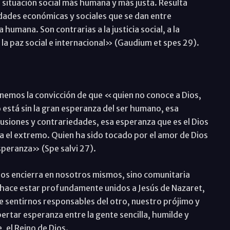
a situación social más humana y más justa. Resulta
dades económicas y sociales que se dan entre
humana. Son contrarias a la justicia social, a la
 la paz social e internacional» (Gaudium et spes 29).
enemos la convicción de que «quien no conoce a Dios,
 está sin la gran esperanza del ser humano, esa
lusiones y contrariedades, esa esperanza que es el Dios
 el extremo. Quien ha sido tocado por el amor de Dios
esperanza» (Spe salvi 27).
 nos encierra en nosotros mismos, sino comunitaria
hace estar profundamente unidos a Jesús de Nazaret,
 sentirnos responsables del otro, nuestro prójimo y
rtar esperanza entre la gente sencilla, humilde y
 el Reino de Dios.