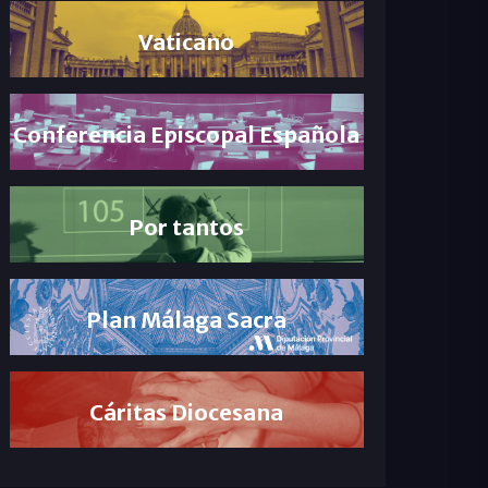
Vaticano
Conferencia Episcopal Española
Por tantos
Plan Málaga Sacra
Cáritas Diocesana