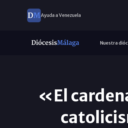
Ayuda a Venezuela
Nuestra dióc
«El cardena
catolici