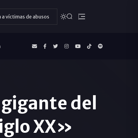
 a víctimas de abusos
a
 gigante del
siglo XX»