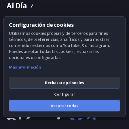
Al Día
Configuración de cookies
Horarios de Misa
Utilizamos cookies propias y de terceros para fines
Hemeroteca
técnicos, de preferencias, analíticos y para mostrar
contenidos externos como YouTube, X o Instagram.
WhatsApp
Puedes aceptar todas las cookies, rechazar las
opcionales o configurarlas.
Más información
Rechazar opcionales
Configurar
Aceptar todas