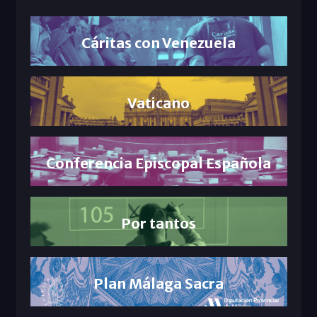
Cáritas con Venezuela
Vaticano
Conferencia Episcopal Española
Por tantos
Plan Málaga Sacra