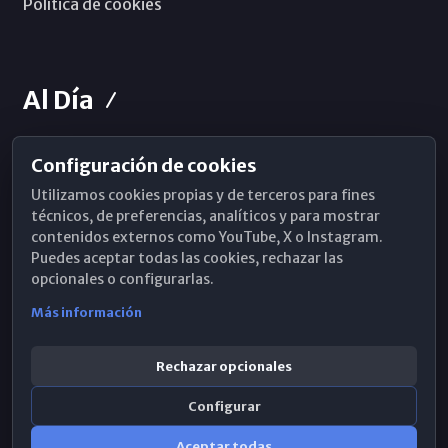
Política de cookies
Al Día
Configuración de cookies
Horarios de Misa
Utilizamos cookies propias y de terceros para fines
Hemeroteca
técnicos, de preferencias, analíticos y para mostrar
contenidos externos como YouTube, X o Instagram.
WhatsApp
Puedes aceptar todas las cookies, rechazar las
opcionales o configurarlas.
Más información
Rechazar opcionales
Configurar
Aceptar todas