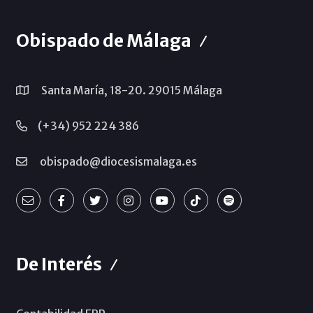
Obispado de Málaga
Santa María, 18-20. 29015 Málaga
(+34) 952 224 386
obispado@diocesismalaga.es
De Interés