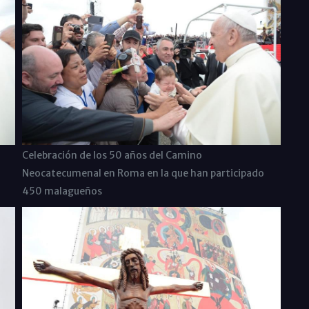
Celebración de los 50 años del Camino
Neocatecumenal en Roma en la que han participado
450 malagueños