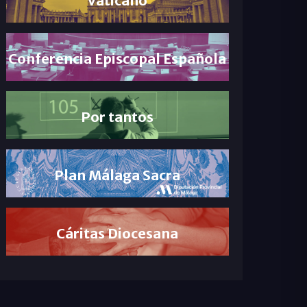
Conferencia Episcopal Española
Por tantos
Plan Málaga Sacra
Cáritas Diocesana