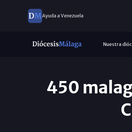
Ayuda a Venezuela
Nuestra dióc
450 malag
C