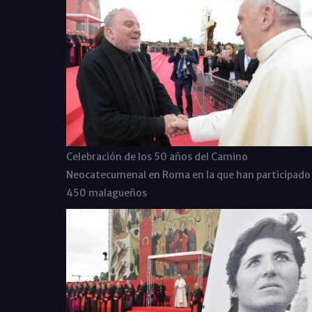
Celebración de los 50 años del Camino
Neocatecumenal en Roma en la que han participado
450 malagueños