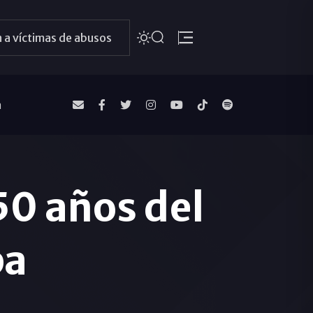
 a víctimas de abusos
a
0 años del
pa