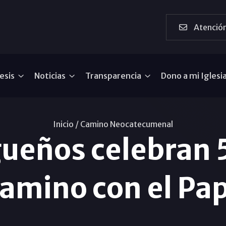
Atención
esis
Noticias
Transparencia
Dono a mi Iglesi
Inicio /
Camino Neocatecumenal
ueños celebran 5
amino con el Pa