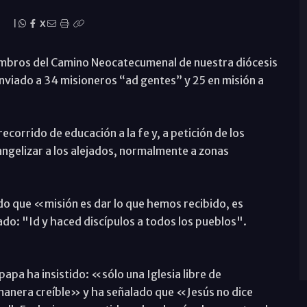
l
|
X
iembros del Camino Neocatecumenal de nuestra diócesis
enviado a 34 misioneros “ad gentes” y 25 en misión a
orrido de educación a la fe y, a petición de los
angelizar a los alejados, normalmente a zonas
ado que «misión es dar lo que hemos recibido, es
o: "Id y haced discípulos a todos los pueblos".
papa ha insistido: «sólo una Iglesia libre de
 manera creíble» y ha señalado que «Jesús no dice