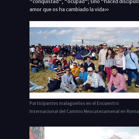
"conquistad", "ocupad"; sino "haced discípulos
amor que os ha cambiado la vida»
Participantes malagueños en el Encuentro
Internacional del Camino Neocatecumenal en Roma