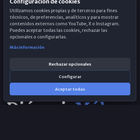
Configuración de cookies
Horarios de Misa
Utilizamos cookies propias y de terceros para fines
Hemeroteca
técnicos, de preferencias, analíticos y para mostrar
contenidos externos como YouTube, X o Instagram.
WhatsApp
Puedes aceptar todas las cookies, rechazar las
opcionales o configurarlas.
Más información
Rechazar opcionales
Configurar
Aceptar todas
Consulta IA
×
© 2026 Obispado de Málaga
Selecciona el área y realiza tu consulta