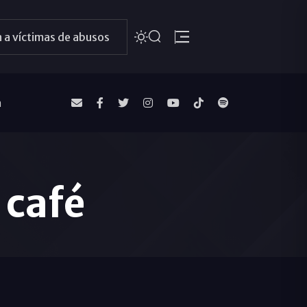
 a víctimas de abusos
a
 café