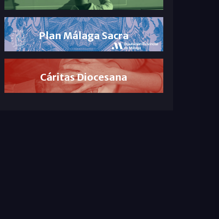
Plan Málaga Sacra
Cáritas Diocesana