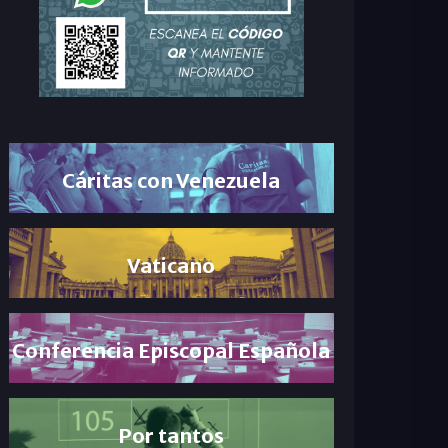
Cáritas con Venezuela
Vaticano
Conferencia Episcopal Española
Por tantos