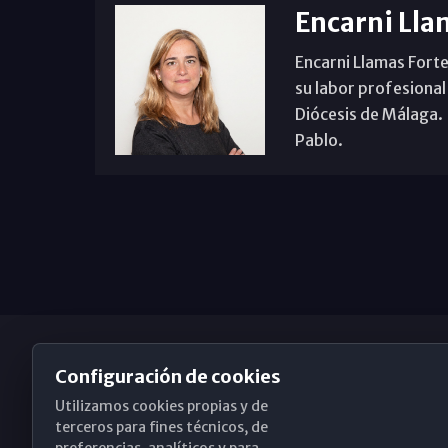
Encarni Lla
Encarni Llamas Forte
su labor profesional
Diócesis de Málaga. B
Pablo.
Configuración de cookies
Utilizamos cookies propias y de
Obispado de Málaga
terceros para fines técnicos, de