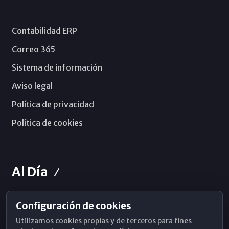
Contabilidad ERP
Correo 365
Sistema de información
Aviso legal
Política de privacidad
Política de cookies
Al Día
Configuración de cookies
Horarios de Misa
Utilizamos cookies propias y de terceros para fines
Hemeroteca