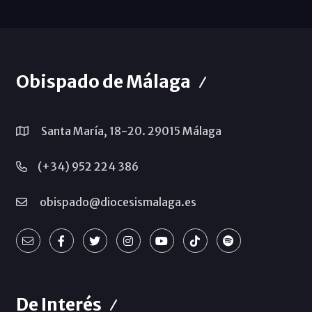
Obispado de Málaga
Santa María, 18-20. 29015 Málaga
(+34) 952 224 386
obispado@diocesismalaga.es
De Interés