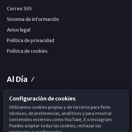
Correo 365
Sistema de información
Aviso legal
Política de privacidad
Política de cookies
Al Día
Configuración de cookies
Horarios de Misa
Utilizamos cookies propias y de terceros para fines
Hemeroteca
técnicos, de preferencias, analíticos y para mostrar
contenidos externos como YouTube, X o Instagram.
WhatsApp
Puedes aceptar todas las cookies, rechazar las