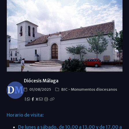
Diócesis Málaga
01/08/2025
BIC
-
Monumentos diocesanos
|
X
Horario de visita:
De lunes a sábado, de 10.00 a 13.00 y de 17.00 a