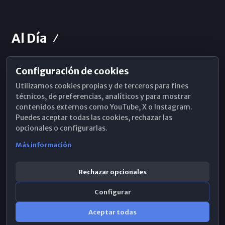
Al Día
Configuración de cookies
Horarios de Misa
Utilizamos cookies propias y de terceros para fines
Hemeroteca
técnicos, de preferencias, analíticos y para mostrar
contenidos externos como YouTube, X o Instagram.
WhatsApp
Puedes aceptar todas las cookies, rechazar las
opcionales o configurarlas.
Más información
Rechazar opcionales
Configurar
Aceptar todas