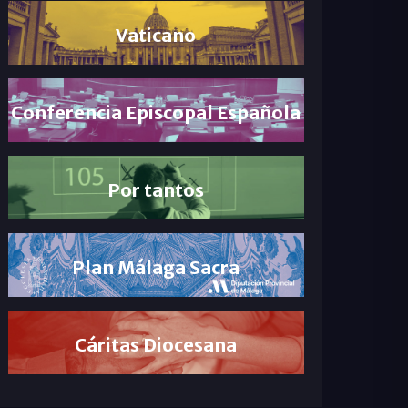
Vaticano
Conferencia Episcopal Española
Por tantos
Plan Málaga Sacra
Cáritas Diocesana