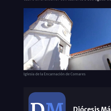
Iglesia de la Encarnación de Comares
Diócesis Má