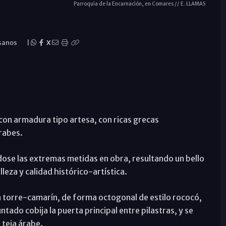
Parroquia de la Encarnación, en Comares // E. LLAMAS
sanos
|
X
con armadura tipo artesa, con ricas grecas
rabes.
ose las extremas metidas en obra, resultando un bello
eza y calidad histórico-artística.
 torre-camarín, de forma octogonal de estilo rococó,
ntado cobija la puerta principal entre pilastras, y se
 teja árabe.