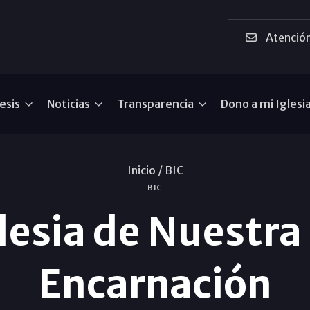
Atención
esis
Noticias
Transparencia
Dono a mi Iglesi
Inicio /
BIC
BIC
lesia de Nuestra 
Encarnación