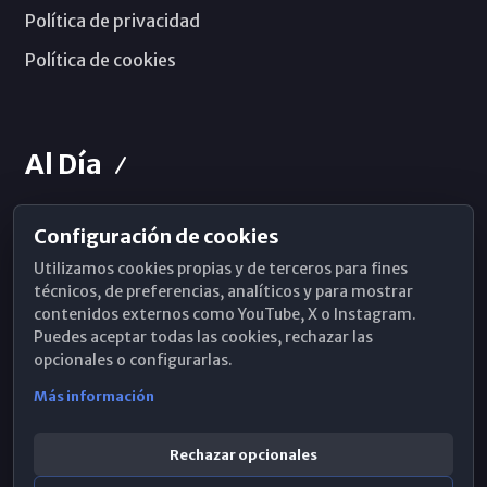
Política de privacidad
Política de cookies
Al Día
Configuración de cookies
Horarios de Misa
Utilizamos cookies propias y de terceros para fines
Hemeroteca
técnicos, de preferencias, analíticos y para mostrar
contenidos externos como YouTube, X o Instagram.
WhatsApp
Puedes aceptar todas las cookies, rechazar las
opcionales o configurarlas.
Más información
Rechazar opcionales