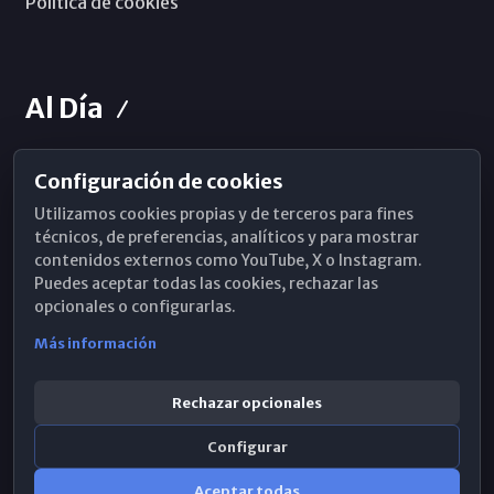
Política de cookies
Al Día
Configuración de cookies
Horarios de Misa
Utilizamos cookies propias y de terceros para fines
Hemeroteca
técnicos, de preferencias, analíticos y para mostrar
contenidos externos como YouTube, X o Instagram.
WhatsApp
Puedes aceptar todas las cookies, rechazar las
opcionales o configurarlas.
Más información
Rechazar opcionales
Configurar
Aceptar todas