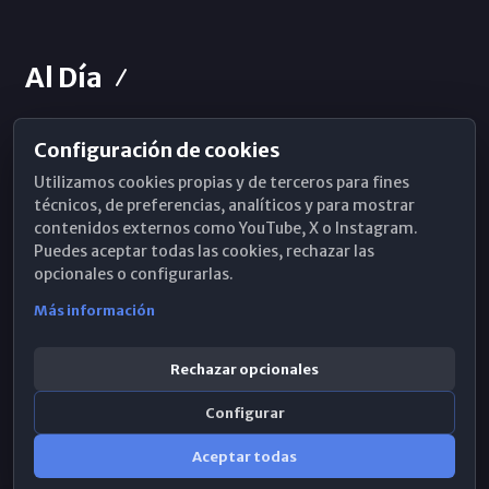
Al Día
Configuración de cookies
Horarios de Misa
Utilizamos cookies propias y de terceros para fines
Hemeroteca
técnicos, de preferencias, analíticos y para mostrar
contenidos externos como YouTube, X o Instagram.
WhatsApp
Puedes aceptar todas las cookies, rechazar las
opcionales o configurarlas.
Más información
Rechazar opcionales
Configurar
Aceptar todas