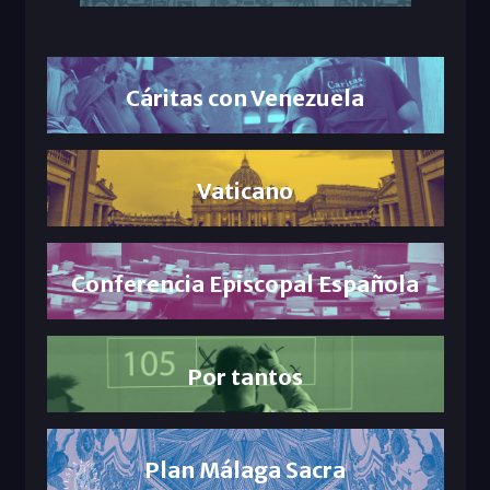
Cáritas con Venezuela
Vaticano
Conferencia Episcopal Española
Por tantos
Plan Málaga Sacra