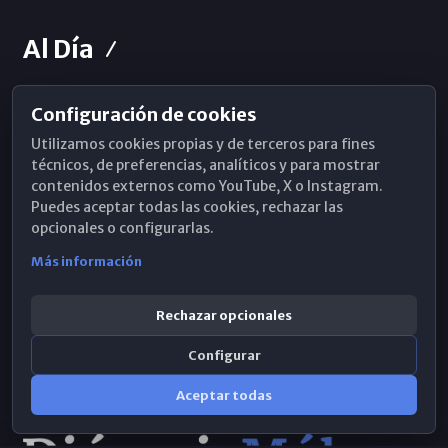
Al Día
Configuración de cookies
Horarios de Misa
Utilizamos cookies propias y de terceros para fines
Hemeroteca
técnicos, de preferencias, analíticos y para mostrar
contenidos externos como YouTube, X o Instagram.
WhatsApp
Puedes aceptar todas las cookies, rechazar las
opcionales o configurarlas.
Más información
Rechazar opcionales
Configurar
Aceptar todas