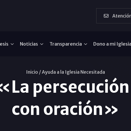
Atención
esis
Noticias
Transparencia
Dono a mi Iglesi
Inicio /
Ayuda a la Iglesia Necesitada
 «La persecución
con oración»