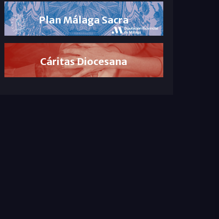
Plan Málaga Sacra
Cáritas Diocesana