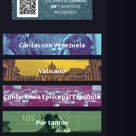
Cáritas con Venezuela
Vaticano
Conferencia Episcopal Española
Por tantos