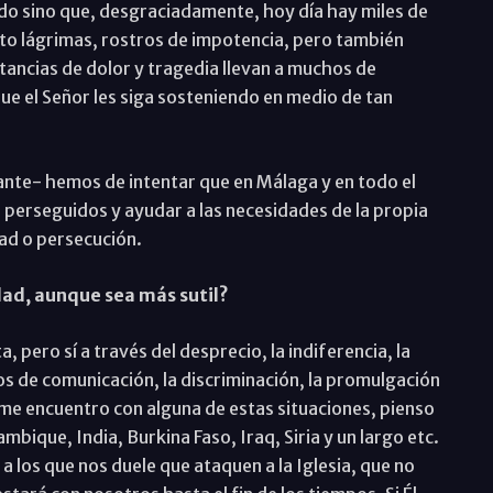
ado sino que, desgraciadamente, hoy día hay miles de
sto lágrimas, rostros de impotencia, pero también
tancias de dolor y tragedia llevan a muchos de
ue el Señor les siga sosteniendo en medio de tan
ante- hemos de intentar que en Málaga y en todo el
s perseguidos y ayudar a las necesidades de la propia
dad o persecución.
ad, aunque sea más sutil?
, pero sí a través del desprecio, la indiferencia, la
os de comunicación, la discriminación, la promulgación
 me encuentro con alguna de estas situaciones, pienso
bique, India, Burkina Faso, Iraq, Siria y un largo etc.
s a los que nos duele que ataquen a la Iglesia, que no