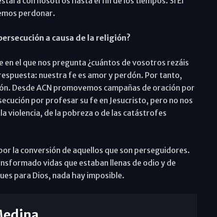
tará con nosotros hasta el fin de los tiempos. Si Él
bemos perdonar.
rsecución a causa de la religión?
 en el que nos pregunta ¿cuántos de vosotros rezáis
respuesta: nuestra fe es amor y perdón. Por tanto,
ación. Desde ACN promovemos campañas de oración por
secución por profesar su fe en Jesucristo, pero no nos
la violencia, de la pobreza o de las catástrofes
or la conversión de aquellos que son perseguidores.
nsformado vidas que estaban llenas de odio y de
ues para Dios, nada hay imposible.
Medina