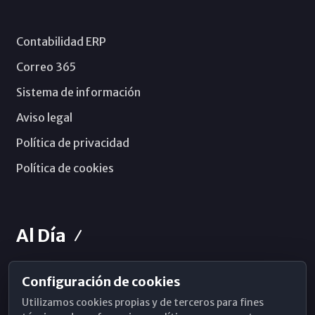
Contabilidad ERP
Correo 365
Sistema de información
Aviso legal
Política de privacidad
Política de cookies
Al Día
Configuración de cookies
Horarios de Misa
Utilizamos cookies propias y de terceros para fines
Hemeroteca