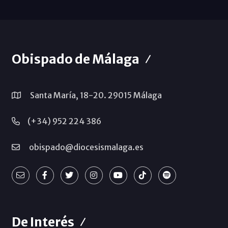
Obispado de Málaga
Santa María, 18-20. 29015 Málaga
(+34) 952 224 386
obispado@diocesismalaga.es
De Interés