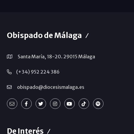
Obispado de Málaga
Santa María, 18-20. 29015 Málaga
(+34) 952 224 386
obispado@diocesismalaga.es
De Interés