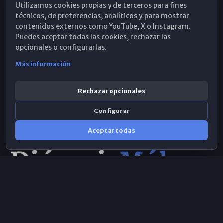
Utilizamos cookies propias y de terceros para fines
Hemeroteca
técnicos, de preferencias, analíticos y para mostrar
contenidos externos como YouTube, X o Instagram.
WhatsApp
Puedes aceptar todas las cookies, rechazar las
opcionales o configurarlas.
Más información
Rechazar opcionales
Configurar
Aceptar todas
Consulta IA
×
© 2026 Obispado de Málaga
Selecciona el área y realiza tu consulta