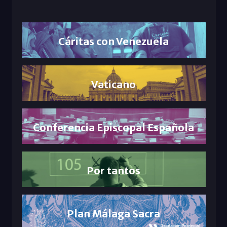
Cáritas con Venezuela
Vaticano
Conferencia Episcopal Española
Por tantos
Plan Málaga Sacra