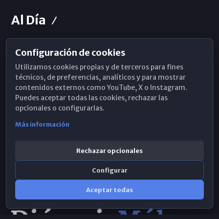
Al Día
Configuración de cookies
Horarios de Misa
Utilizamos cookies propias y de terceros para fines
Hemeroteca
técnicos, de preferencias, analíticos y para mostrar
contenidos externos como YouTube, X o Instagram.
WhatsApp
Puedes aceptar todas las cookies, rechazar las
opcionales o configurarlas.
Más información
Rechazar opcionales
Configurar
Aceptar todas