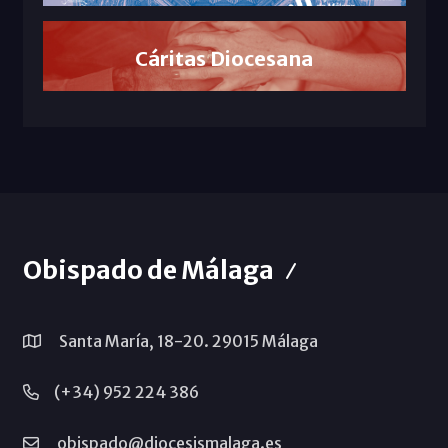
Cáritas Diocesana
Obispado de Málaga
Santa María, 18-20. 29015 Málaga
(+34) 952 224 386
obispado@diocesismalaga.es